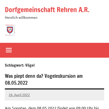
Zum
Dorfgemeinschaft Rehren A.R.
Inhalt
springen
Herzlich willkommen
Schlagwort:
Vögel
Was piept denn da? Vogelexkursion am
08.05.2022
26. April 2022
Michael
Am Sonntag, dem 08.05.2022 findet von 09.00 Uhr bis