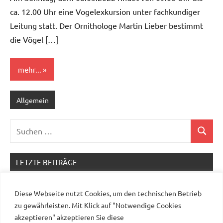
ca. 12.00 Uhr eine Vogelexkursion unter fachkundiger
Leitung statt. Der Ornithologe Martin Lieber bestimmt
die Vögel […]
mehr...
Allgemein
Suchen
Suchen
nach:
LETZTE BEITRÄGE
Erntefest 2026 – Programm und Flyer!
Diese Webseite nutzt Cookies, um den technischen Betrieb
Verlängerung des Feldrandgehölzes am
zu gewährleisten. Mit Klick auf "Notwendige Cookies
Brandkoppelweg
akzeptieren" akzeptieren Sie diese