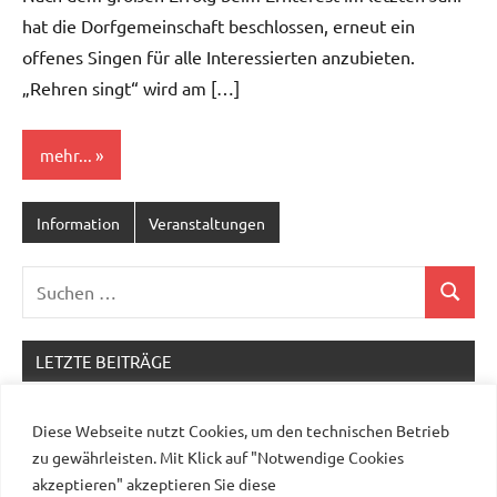
hat die Dorfgemeinschaft beschlossen, erneut ein
offenes Singen für alle Interessierten anzubieten.
„Rehren singt“ wird am […]
mehr...
Information
Veranstaltungen
Suchen
Suchen
nach:
LETZTE BEITRÄGE
Erntefest 2026 – Programm und Flyer!
Diese Webseite nutzt Cookies, um den technischen Betrieb
Verlängerung des Feldrandgehölzes am
zu gewährleisten. Mit Klick auf "Notwendige Cookies
Brandkoppelweg
akzeptieren" akzeptieren Sie diese