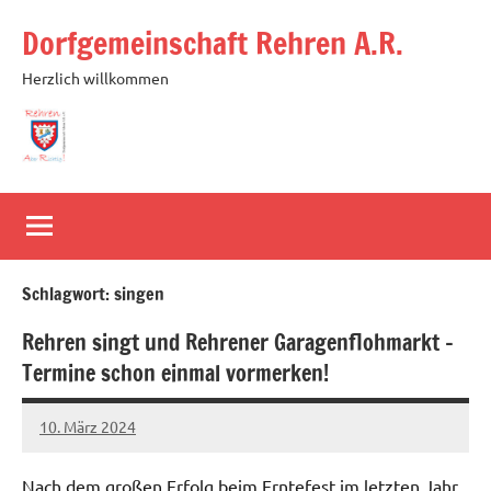
Zum
Dorfgemeinschaft Rehren A.R.
Inhalt
springen
Herzlich willkommen
Schlagwort:
singen
Rehren singt und Rehrener Garagenflohmarkt –
Termine schon einmal vormerken!
10. März 2024
Michael
Nach dem großen Erfolg beim Erntefest im letzten Jahr