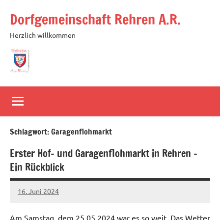
Zum
Dorfgemeinschaft Rehren A.R.
Inhalt
springen
Herzlich willkommen
Schlagwort:
Garagenflohmarkt
Erster Hof- und Garagenflohmarkt in Rehren –
Ein Rückblick
16. Juni 2024
Michael
Am Samstag, dem 25.05.2024 war es so weit. Das Wetter