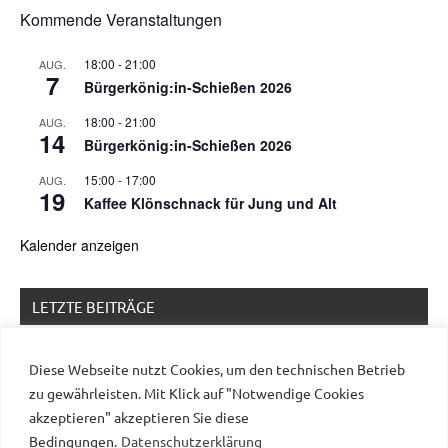
Kommende Veranstaltungen
18:00
-
21:00
AUG.
7
Bürgerkönig:in-Schießen 2026
18:00
-
21:00
AUG.
14
Bürgerkönig:in-Schießen 2026
15:00
-
17:00
AUG.
19
Kaffee Klönschnack für Jung und Alt
Kalender anzeigen
LETZTE BEITRÄGE
Erntefest 2026 – Programm und Flyer!
Diese Webseite nutzt Cookies, um den technischen Betrieb
Verlängerung des Feldrandgehölzes am
zu gewährleisten. Mit Klick auf "Notwendige Cookies
Brandkoppelweg
akzeptieren" akzeptieren Sie diese
Bedingungen.
Datenschutzerklärung